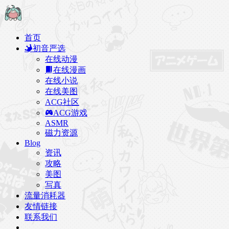
首页
初音严选
在线动漫
在线漫画
在线小说
在线美图
ACG社区
ACG游戏
ASMR
磁力资源
Blog
资讯
攻略
美图
写真
流量消耗器
友情链接
联系我们