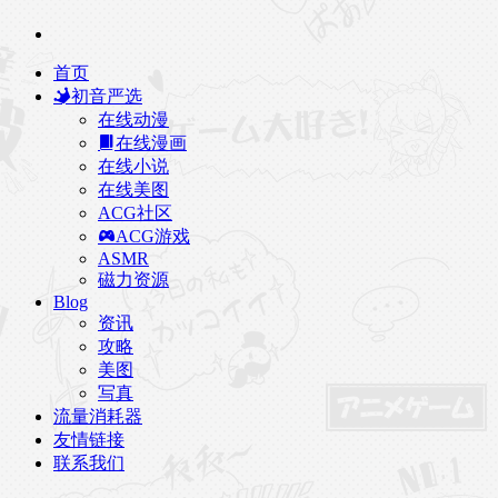
首页
初音严选
在线动漫
在线漫画
在线小说
在线美图
ACG社区
ACG游戏
ASMR
磁力资源
Blog
资讯
攻略
美图
写真
流量消耗器
友情链接
联系我们