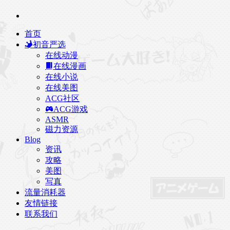
首页
初音严选
在线动漫
在线漫画
在线小说
在线美图
ACG社区
ACG游戏
ASMR
磁力资源
Blog
资讯
攻略
美图
写真
流量消耗器
友情链接
联系我们