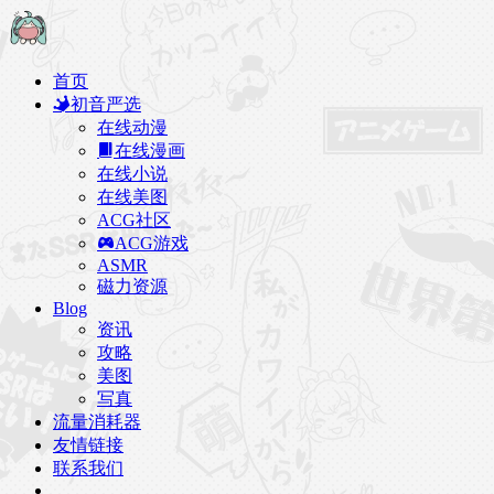
首页
初音严选
在线动漫
在线漫画
在线小说
在线美图
ACG社区
ACG游戏
ASMR
磁力资源
Blog
资讯
攻略
美图
写真
流量消耗器
友情链接
联系我们