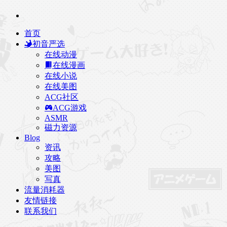
首页
初音严选
在线动漫
在线漫画
在线小说
在线美图
ACG社区
ACG游戏
ASMR
磁力资源
Blog
资讯
攻略
美图
写真
流量消耗器
友情链接
联系我们