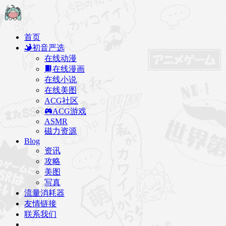
首页
初音严选
在线动漫
在线漫画
在线小说
在线美图
ACG社区
ACG游戏
ASMR
磁力资源
Blog
资讯
攻略
美图
写真
流量消耗器
友情链接
联系我们