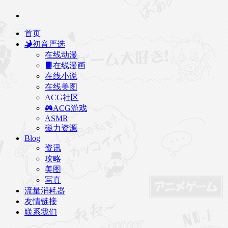
首页
初音严选
在线动漫
在线漫画
在线小说
在线美图
ACG社区
ACG游戏
ASMR
磁力资源
Blog
资讯
攻略
美图
写真
流量消耗器
友情链接
联系我们