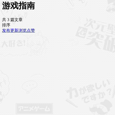
游戏指南
共 3 篇文章
排序
发布
更新
浏览
点赞