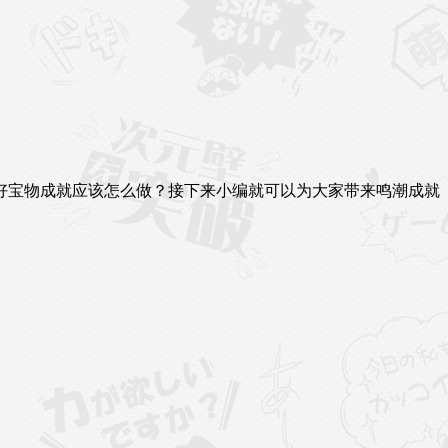
好宝物成就应该怎么做？接下来小编就可以为大家带来鸣潮成就