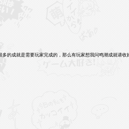
很多的成就是需要玩家完成的，那么有玩家想我问鸣潮成就请收