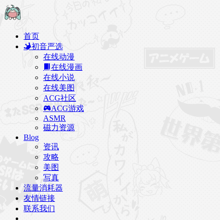
首页
初音严选
在线动漫
在线漫画
在线小说
在线美图
ACG社区
ACG游戏
ASMR
磁力资源
Blog
资讯
攻略
美图
写真
流量消耗器
友情链接
联系我们