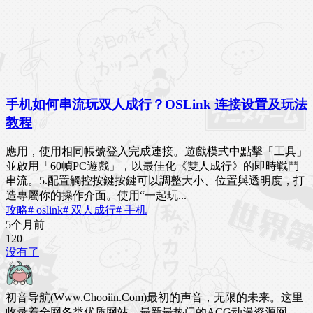
手机如何串流玩双人成行？OSLink 连接设置及玩法
教程
應用，使用相同帳號登入完成連接。遊戲模式中點擊「工具」
並啟用「60幀PC遊戲」，以最佳化《雙人成行》的即時戰鬥
串流。5.配置觸控按鍵按鍵可以調整大小、位置與透明度，打
造專屬你的操作介面。使用“一起玩...
攻略
# oslink
# 双人成行
# 手机
5个月前
12
0
没有了
初音导航(Www.Chooiin.Com)最初的声音，无限的未来。这里
收录着全网各类优质网站，最新最热门的ACG动漫资源网