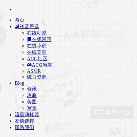
首页
初音严选
在线动漫
在线漫画
在线小说
在线美图
ACG社区
ACG游戏
ASMR
磁力资源
Blog
资讯
攻略
美图
写真
流量消耗器
友情链接
联系我们