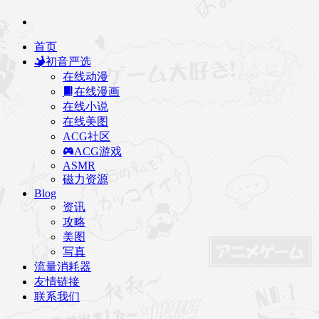
首页
初音严选
在线动漫
在线漫画
在线小说
在线美图
ACG社区
ACG游戏
ASMR
磁力资源
Blog
资讯
攻略
美图
写真
流量消耗器
友情链接
联系我们