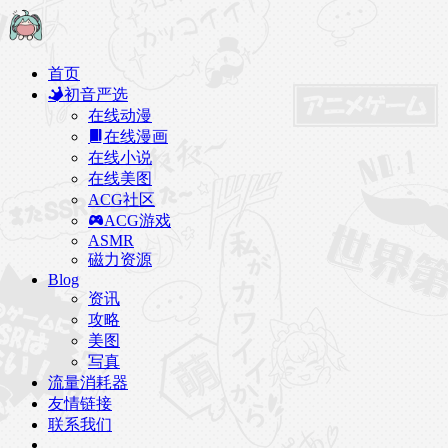
首页
初音严选
在线动漫
在线漫画
在线小说
在线美图
ACG社区
ACG游戏
ASMR
磁力资源
Blog
资讯
攻略
美图
写真
流量消耗器
友情链接
联系我们