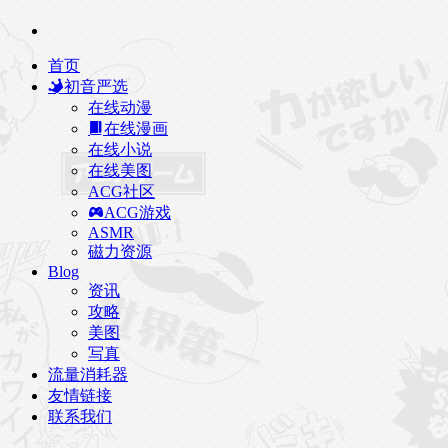
首页
初音严选
在线动漫
在线漫画
在线小说
在线美图
ACG社区
ACG游戏
ASMR
磁力资源
Blog
资讯
攻略
美图
写真
流量消耗器
友情链接
联系我们