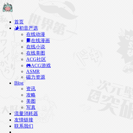
首页
初音严选
在线动漫
在线漫画
在线小说
在线美图
ACG社区
ACG游戏
ASMR
磁力资源
Blog
资讯
攻略
美图
写真
流量消耗器
友情链接
联系我们