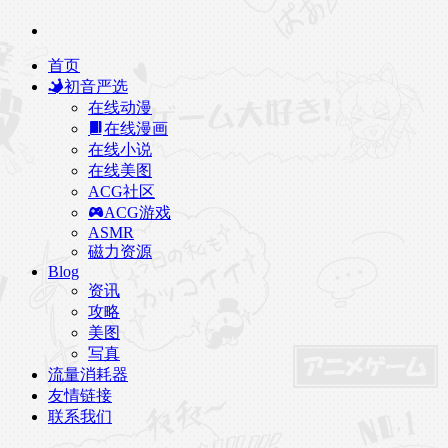
首页
初音严选
在线动漫
在线漫画
在线小说
在线美图
ACG社区
ACG游戏
ASMR
磁力资源
Blog
资讯
攻略
美图
写真
流量消耗器
友情链接
联系我们