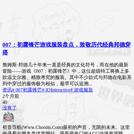
007：初露锋芒游戏服装盘点，致敬历代经典邦德穿
搭
詹姆斯·邦德几十年来一直是经典的文化符号，而在他的最新
冒险——游戏《007：初露锋芒》中，这位超级特工将换上多
款温文尔雅、精致考究的服装。其中不少款式与邦德在电影系
列中穿过的服饰极为相似，最早可以追溯...
资讯
# 007初露锋芒
# IOInteractive
# 游戏服装
2个月前
4
0
没有了
初音导航(Www.Chooiin.Com)最初的声音，无限的未来。这里
收录着全网各类优质网站，最新最热门的ACG动漫资源网