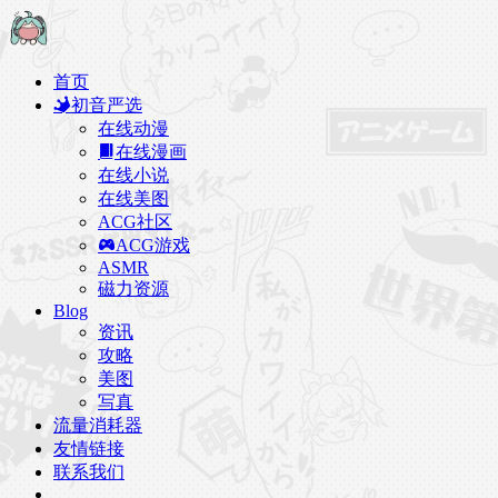
首页
初音严选
在线动漫
在线漫画
在线小说
在线美图
ACG社区
ACG游戏
ASMR
磁力资源
Blog
资讯
攻略
美图
写真
流量消耗器
友情链接
联系我们