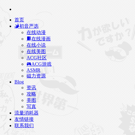
首页
初音严选
在线动漫
在线漫画
在线小说
在线美图
ACG社区
ACG游戏
ASMR
磁力资源
Blog
资讯
攻略
美图
写真
流量消耗器
友情链接
联系我们