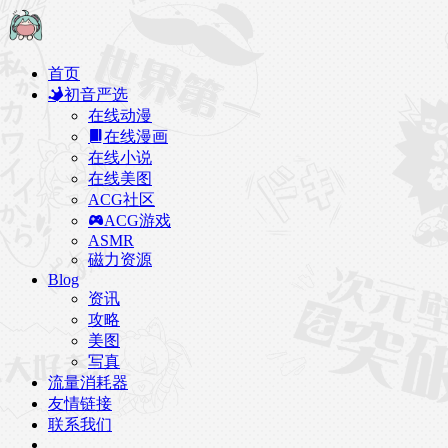
首页
初音严选
在线动漫
在线漫画
在线小说
在线美图
ACG社区
ACG游戏
ASMR
磁力资源
Blog
资讯
攻略
美图
写真
流量消耗器
友情链接
联系我们