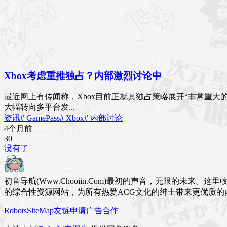
Xbox考虑重推独占？内部激烈讨论中
最近网上有传闻称，Xbox目前正就其独占策略展开“非常重大的
大幅转向多平台发...
资讯
# GamePass
# Xbox
# 内部讨论
4个月前
3
0
没有了
初音导航(Www.Chooiin.Com)最初的声音，无限的
的综合性资源网站，为所有热爱ACG文化的绅士带来更优质的
Robots
SiteMap
友链申请
广告合作