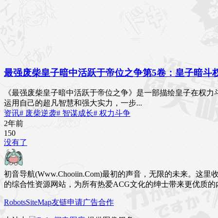
最强废柴皇子暗中活跃于帝位之争第5卷：皇子暗斗
《最强废柴皇子暗中活跃于帝位之争》是一部描绘皇子在权力
运用自己的超凡智慧和强大实力，一步...
资讯
# 废柴逆袭
# 智谋成长
# 权力斗争
2年前
15
0
没有了
初音导航(Www.Chooiin.Com)最初的声音，无限的
的综合性资源网站，为所有热爱ACG文化的绅士带来更优质的
Robots
SiteMap
友链申请
广告合作