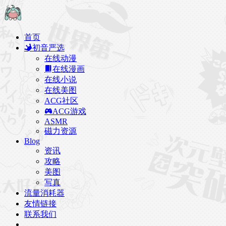
首页
初音严选
在线动漫
在线漫画
在线小说
在线美图
ACG社区
ACG游戏
ASMR
磁力资源
Blog
资讯
攻略
美图
写真
流量消耗器
友情链接
联系我们