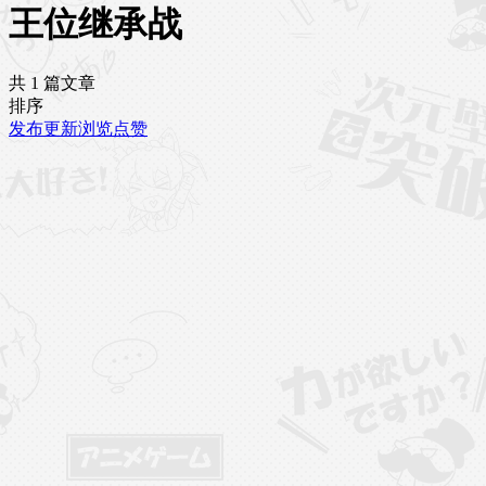
王位继承战
共 1 篇文章
排序
发布
更新
浏览
点赞