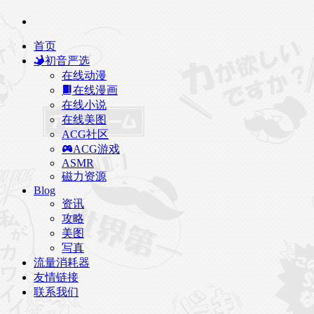
首页
初音严选
在线动漫
在线漫画
在线小说
在线美图
ACG社区
ACG游戏
ASMR
磁力资源
Blog
资讯
攻略
美图
写真
流量消耗器
友情链接
联系我们