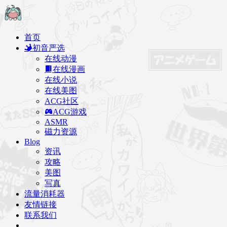
首页
初音严选
在线动漫
在线漫画
在线小说
在线美图
ACG社区
ACG游戏
ASMR
磁力资源
Blog
资讯
攻略
美图
写真
流量消耗器
友情链接
联系我们