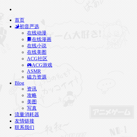
首页
初音严选
在线动漫
在线漫画
在线小说
在线美图
ACG社区
ACG游戏
ASMR
磁力资源
Blog
资讯
攻略
美图
写真
流量消耗器
友情链接
联系我们