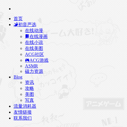
首页
初音严选
在线动漫
在线漫画
在线小说
在线美图
ACG社区
ACG游戏
ASMR
磁力资源
Blog
资讯
攻略
美图
写真
流量消耗器
友情链接
联系我们