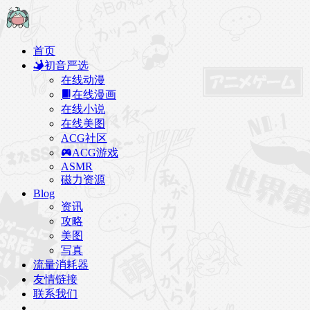
首页
初音严选
在线动漫
在线漫画
在线小说
在线美图
ACG社区
ACG游戏
ASMR
磁力资源
Blog
资讯
攻略
美图
写真
流量消耗器
友情链接
联系我们