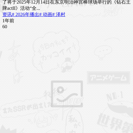
了将于2025年12月14日在东京明治神宫棒球场举行的《钻石王
牌actII》活动“全...
资讯
# 2026年播出
# 动画
# 泽村
1年前
6
0