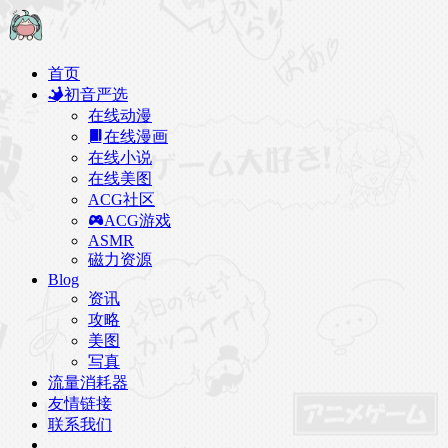
首页
初音严选
在线动漫
在线漫画
在线小说
在线美图
ACG社区
ACG游戏
ASMR
磁力资源
Blog
资讯
攻略
美图
写真
流量消耗器
友情链接
联系我们