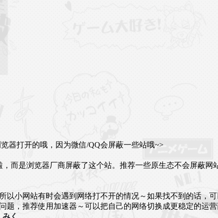
览器打开的哦，因为微信/QQ会屏蔽一些站哦~>
规啦，而是浏览器厂商屏蔽了这个站。推荐一些原生态不会屏蔽网
小网站有时会遇到网络打不开的情况～如果找不到的话，可以来初音
这个问题，推荐使用加速器～可以把自己的网络切换成更稳定的运营商
问题啦！٩(◕‿◕｡)۶ みく