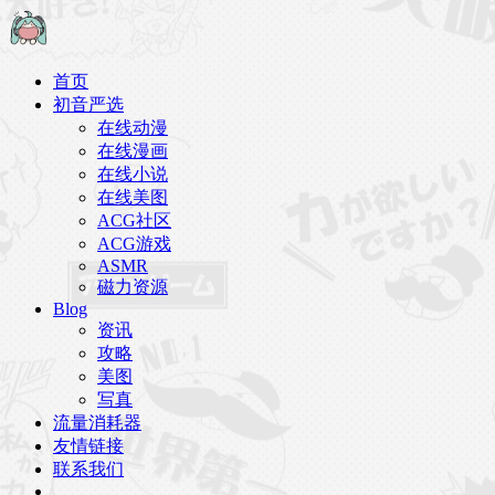
首页
初音严选
在线动漫
在线漫画
在线小说
在线美图
ACG社区
ACG游戏
ASMR
磁力资源
Blog
资讯
攻略
美图
写真
流量消耗器
友情链接
联系我们