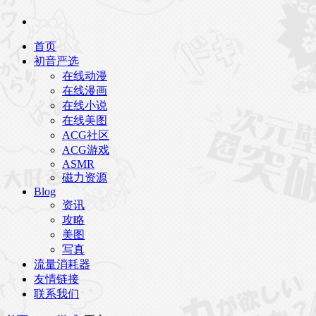
首页
初音严选
在线动漫
在线漫画
在线小说
在线美图
ACG社区
ACG游戏
ASMR
磁力资源
Blog
资讯
攻略
美图
写真
流量消耗器
友情链接
联系我们