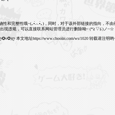
完整性哦~(｡•́︿•̀｡)，同时，对于该外部链接的指向，不由初音
的内容如果出现违规，可以直接联系网站管理员进行删除呦~ (*≧▽≦)ノ
✪v✪)ღ
本文地址https://www.chooiin.com/ws/1020 转载请注明哟~