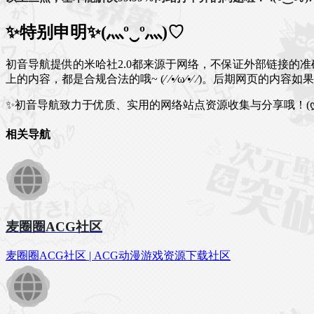
✨特别申明✨(灬º‿º灬)♡
初音导航提供的米哈社2.0都来源于网络，不保证外部链接的准确性和
上的内容，都是合规合法的哦~ (⁄ ⁄•⁄ω⁄•⁄ ⁄)。后期网页
✨初音导航致力于优质、实用的网络站点资源收集与分享哦！(ღ
相关导航
麦圈圈ACG社区
麦圈圈ACG社区 | ACG动漫游戏资源下载社区