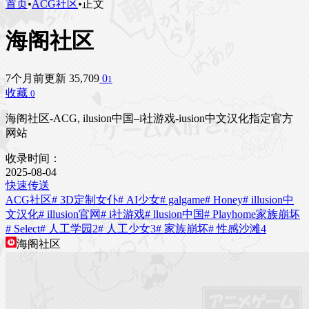
首页
•
ACG社区
•
正文
海阁社区
7个月前更新
35,709
0
1
收藏
0
海阁社区-ACG, ilusion中国–i社游戏-iusion中文汉化指定官方
网站
收录时间：
2025-08-04
快速传送
ACG社区
# 3D定制女仆
# AI少女
# galgame
# Honey
# illusion中
文汉化
# illusion官网
# i社游戏
# llusion中国
# Playhome家族崩坏
# Select
# 人工学园2
# 人工少女3
# 家族崩坏
# 性感沙滩4
海阁社区