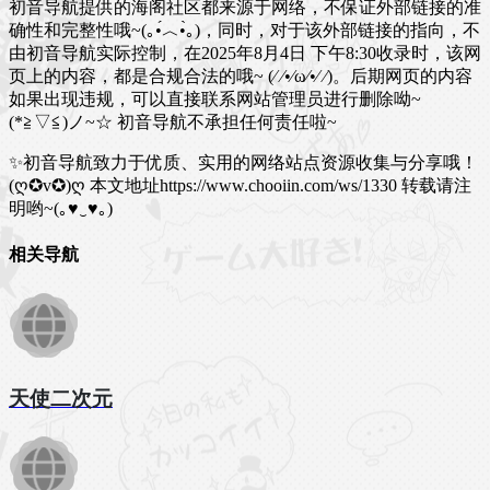
初音导航提供的海阁社区都来源于网络，不保证外部链接的准
确性和完整性哦~(｡•́︿•̀｡)，同时，对于该外部链接的指向，不
由初音导航实际控制，在2025年8月4日 下午8:30收录时，该网
页上的内容，都是合规合法的哦~ (⁄ ⁄•⁄ω⁄•⁄ ⁄)。后期网页的内容
如果出现违规，可以直接联系网站管理员进行删除呦~
(*≧▽≦)ノ~☆ 初音导航不承担任何责任啦~
✨初音导航致力于优质、实用的网络站点资源收集与分享哦！
(ღ✪v✪)ღ
本文地址https://www.chooiin.com/ws/1330 转载请注
明哟~(｡♥‿♥｡)
相关导航
天使二次元