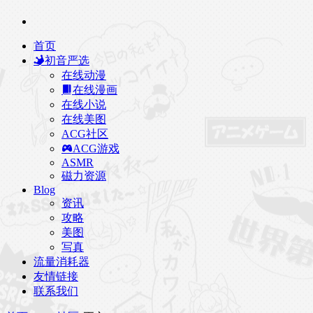
首页
初音严选
在线动漫
在线漫画
在线小说
在线美图
ACG社区
ACG游戏
ASMR
磁力资源
Blog
资讯
攻略
美图
写真
流量消耗器
友情链接
联系我们