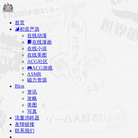
首页
初音严选
在线动漫
在线漫画
在线小说
在线美图
ACG社区
ACG游戏
ASMR
磁力资源
Blog
资讯
攻略
美图
写真
流量消耗器
友情链接
联系我们