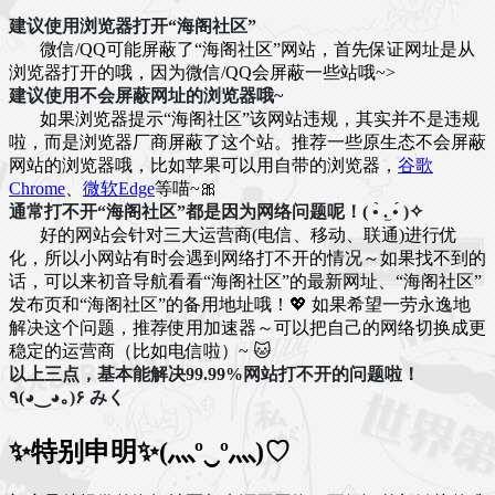
建议使用浏览器打开“海阁社区”
微信/QQ可能屏蔽了“海阁社区”网站，首先保证网址是从
浏览器打开的哦，因为微信/QQ会屏蔽一些站哦~>
建议使用不会屏蔽网址的浏览器哦~
如果浏览器提示“海阁社区”该网站违规，其实并不是违规
啦，而是浏览器厂商屏蔽了这个站。推荐一些原生态不会屏蔽
网站的浏览器哦，比如苹果可以用自带的浏览器，
谷歌
Chrome
、
微软Edge
等喵~🎀
通常打不开“海阁社区”都是因为网络问题呢！( •̀ .̫ •́ )✧
好的网站会针对三大运营商(电信、移动、联通)进行优
化，所以小网站有时会遇到网络打不开的情况～如果找不到的
话，可以来初音导航看看“海阁社区”的最新网址、“海阁社区”
发布页和“海阁社区”的备用地址哦！💖 如果希望一劳永逸地
解决这个问题，推荐使用加速器～可以把自己的网络切换成更
稳定的运营商（比如电信啦）~ 🐱
以上三点，基本能解决99.99%网站打不开的问题啦！
٩(◕‿◕｡)۶ みく
✨特别申明✨(灬º‿º灬)♡