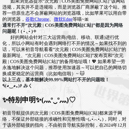
如果浏览器提示“次元殿 | COS美图免费网站[C站]”该网站
违规，其实并不是违规啦，而是浏览器厂商屏蔽了这个站。推
荐一些原生态不会屏蔽网站的浏览器哦，比如苹果可以用自带
的浏览器，
谷歌Chrome
、
微软Edge
等喵~🎀
通常打不开“次元殿 | COS美图免费网站[C站]”都是因为网络
问题呢！( •̀ .̫ •́ )✧
好的网站会针对三大运营商(电信、移动、联通)进行优
化，所以小网站有时会遇到网络打不开的情况～如果找不到的
话，可以来初音导航看看“次元殿 | COS美图免费网站[C站]”的
最新网址、“次元殿 | COS美图免费网站[C站]”发布页和“次元
殿 | COS美图免费网站[C站]”的备用地址哦！💖 如果希望一劳
永逸地解决这个问题，推荐使用加速器～可以把自己的网络切
换成更稳定的运营商（比如电信啦）~ 🐱
以上三点，基本能解决99.99%网站打不开的问题啦！
٩(◕‿◕｡)۶ みく
✨特别申明✨(灬º‿º灬)♡
初音导航提供的次元殿 | COS美图免费网站[C站]都来源于网
络，不保证外部链接的准确性和完整性哦~(｡•́︿•̀｡)，同时，对
于该外部链接的指向，不由初音导航实际控制，在2024年12月