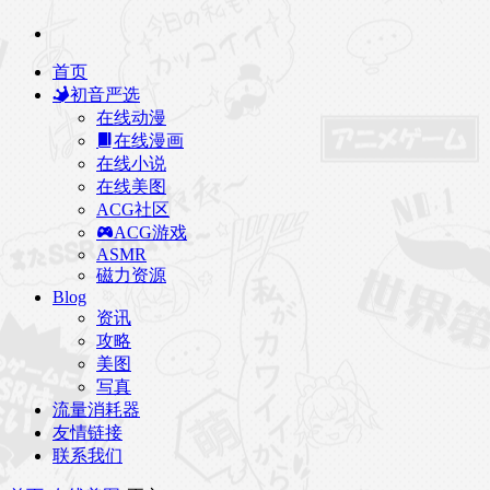
首页
初音严选
在线动漫
在线漫画
在线小说
在线美图
ACG社区
ACG游戏
ASMR
磁力资源
Blog
资讯
攻略
美图
写真
流量消耗器
友情链接
联系我们