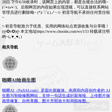
28日 下午6:56收录时，该网页上的内容，都是合规合法的哦~
(⁄ ⁄•⁄ω⁄•⁄ ⁄)。后期网页的内容如果出现违规，可以直接联系网站
管理员进行删除呦~ (*≧▽≦)ノ~☆ 初音导航不承担任何责任啦
~
✨初音导航致力于优质、实用的网络站点资源收集与分享哦！
(ღ✪v✪)ღ
本文地址https://www.chooiin.com/ws/153 转载请注明
哟~(｡♥‿♥｡)
相关导航
啪唧AI绘画生图
啪唧AI（PaJiAI.com）是面向新媒体、电商和内容创作者的 AI
生图与智能修图网站，支持一句话生成封面海报、上传图片做
画质修复、自然美颜、图片无损放大和局部改图。