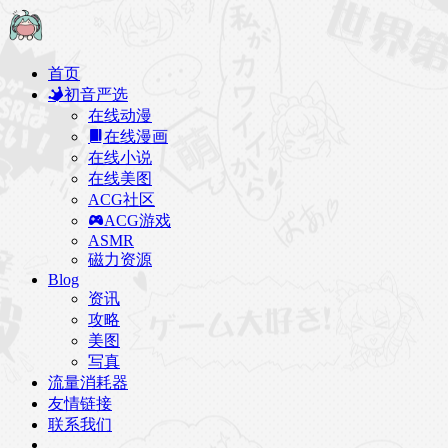
首页
初音严选
在线动漫
在线漫画
在线小说
在线美图
ACG社区
ACG游戏
ASMR
磁力资源
Blog
资讯
攻略
美图
写真
流量消耗器
友情链接
联系我们