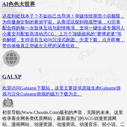
AI色色大世界
还在到处找本子？不如自己当导演！突破传统视觉小说极限，
为你量身定制的黄游宇宙。从青涩试探到彻底堕落，AI完美
配合你的每一次肢体互动与剧情推演。支持一键生成专属同人
小黄文与配套高清动态CG。上万个顶级画风的“赛博老婆”等
你解锁，支持语音互动与沉浸式跑团。无需下载，点开即爽，
带你体验真正突破次元壁的深夜狂欢。
GALXP
欢迎访问Galgame下载站，这里主要提供原版生肉Galgame游
戏与汉化Galgame游戏的磁力下载为主。
初音导航(Www.Chooiin.Com)最初的声音，无限的未来。这里
收录着全网各类优质网站，最新最热门的ACG动漫资源网
站、漫画网站、动漫资源、动漫资讯、动漫音乐、轻小说、二