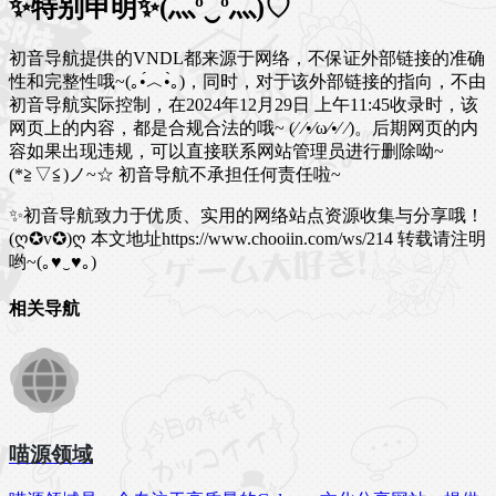
✨特别申明✨(灬º‿º灬)♡
初音导航提供的VNDL都来源于网络，不保证外部链接的准确
性和完整性哦~(｡•́︿•̀｡)，同时，对于该外部链接的指向，不由
初音导航实际控制，在2024年12月29日 上午11:45收录时，该
网页上的内容，都是合规合法的哦~ (⁄ ⁄•⁄ω⁄•⁄ ⁄)。后期网页的内
容如果出现违规，可以直接联系网站管理员进行删除呦~
(*≧▽≦)ノ~☆ 初音导航不承担任何责任啦~
✨初音导航致力于优质、实用的网络站点资源收集与分享哦！
(ღ✪v✪)ღ
本文地址https://www.chooiin.com/ws/214 转载请注明
哟~(｡♥‿♥｡)
相关导航
喵源领域