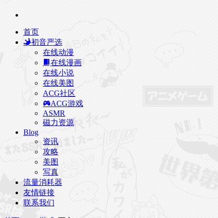
首页
初音严选
在线动漫
在线漫画
在线小说
在线美图
ACG社区
ACG游戏
ASMR
磁力资源
Blog
资讯
攻略
美图
写真
流量消耗器
友情链接
联系我们