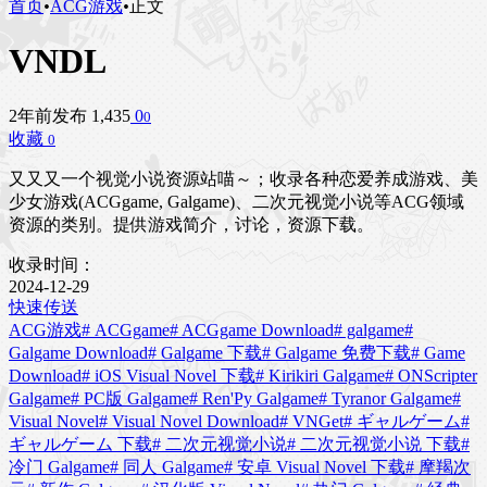
首页
•
ACG游戏
•
正文
VNDL
2年前发布
1,435
0
0
收藏
0
又又又一个视觉小说资源站喵～；收录各种恋爱养成游戏、美
少女游戏(ACGgame, Galgame)、二次元视觉小说等ACG领域
资源的类别。提供游戏简介，讨论，资源下载。
收录时间：
2024-12-29
快速传送
ACG游戏
# ACGgame
# ACGgame Download
# galgame
#
Galgame Download
# Galgame 下载
# Galgame 免费下载
# Game
Download
# iOS Visual Novel 下载
# Kirikiri Galgame
# ONScripter
Galgame
# PC版 Galgame
# Ren'Py Galgame
# Tyranor Galgame
#
Visual Novel
# Visual Novel Download
# VNGet
# ギャルゲーム
#
ギャルゲーム 下载
# 二次元视觉小说
# 二次元视觉小说 下载
#
冷门 Galgame
# 同人 Galgame
# 安卓 Visual Novel 下载
# 摩羯次