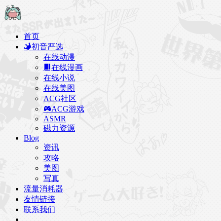
首页
初音严选
在线动漫
在线漫画
在线小说
在线美图
ACG社区
ACG游戏
ASMR
磁力资源
Blog
资讯
攻略
美图
写真
流量消耗器
友情链接
联系我们