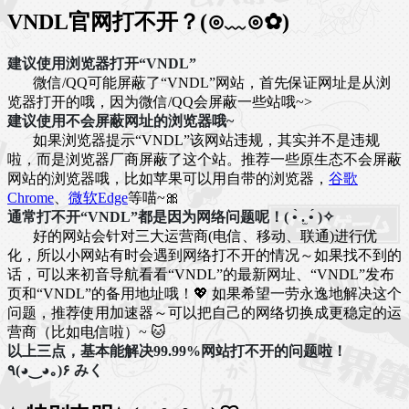
VNDL官网打不开？(⊙﹏⊙✿)
建议使用浏览器打开“VNDL”
微信/QQ可能屏蔽了“VNDL”网站，首先保证网址是从浏
览器打开的哦，因为微信/QQ会屏蔽一些站哦~>
建议使用不会屏蔽网址的浏览器哦~
如果浏览器提示“VNDL”该网站违规，其实并不是违规
啦，而是浏览器厂商屏蔽了这个站。推荐一些原生态不会屏蔽
网站的浏览器哦，比如苹果可以用自带的浏览器，
谷歌
Chrome
、
微软Edge
等喵~🎀
通常打不开“VNDL”都是因为网络问题呢！( •̀ .̫ •́ )✧
好的网站会针对三大运营商(电信、移动、联通)进行优
化，所以小网站有时会遇到网络打不开的情况～如果找不到的
话，可以来初音导航看看“VNDL”的最新网址、“VNDL”发布
页和“VNDL”的备用地址哦！💖 如果希望一劳永逸地解决这个
问题，推荐使用加速器～可以把自己的网络切换成更稳定的运
营商（比如电信啦）~ 🐱
以上三点，基本能解决99.99%网站打不开的问题啦！
٩(◕‿◕｡)۶ みく