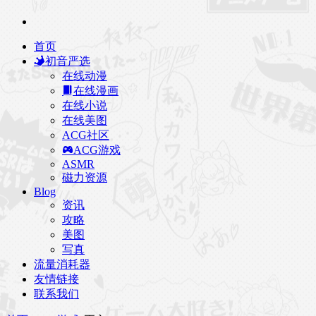
首页
初音严选
在线动漫
在线漫画
在线小说
在线美图
ACG社区
ACG游戏
ASMR
磁力资源
Blog
资讯
攻略
美图
写真
流量消耗器
友情链接
联系我们