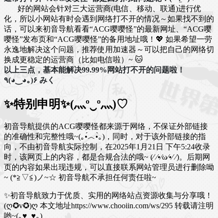
好的网站会针对三大运营商(电信、移动、联通)进行优
化，所以小网站有时会遇到网络打不开的情况～如果找不到的
话，可以来初音导航看看“ACG嘤嘤怪”的最新网址、“ACG嘤
嘤怪”发布页和“ACG嘤嘤怪”的备用地址哦！💖 如果希望一劳
永逸地解决这个问题，推荐使用加速器～可以把自己的网络切
换成更稳定的运营商（比如电信啦）~ 🐱
以上三点，基本能解决99.99%网站打不开的问题啦！
٩(◕‿◕｡)۶ みく
✨特别申明✨(灬º‿º灬)♡
初音导航提供的ACG嘤嘤怪都来源于网络，不保证外部链接
的准确性和完整性哦~(｡•́︿•̀｡)，同时，对于该外部链接的指
向，不由初音导航实际控制，在2025年1月21日 下午5:24收录
时，该网页上的内容，都是合规合法的哦~ (⁄ ⁄•⁄ω⁄•⁄ ⁄)。后期网
页的内容如果出现违规，可以直接联系网站管理员进行删除呦
~ (*≧▽≦)ノ~☆ 初音导航不承担任何责任啦~
✨初音导航致力于优质、实用的网络站点资源收集与分享哦！
(ღ✪v✪)ღ
本文地址https://www.chooiin.com/ws/295 转载请注明
哟~(｡♥‿♥｡)