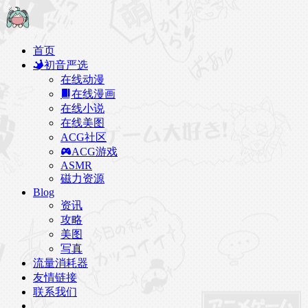
首页
初音严选
在线动漫
在线漫画
在线小说
在线美图
ACG社区
ACG游戏
ASMR
磁力资源
Blog
资讯
攻略
美图
写真
流量消耗器
友情链接
联系我们