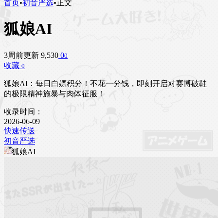
首页
•
初音严选
•
正文
狐娘AI
3周前更新
9,530
0
0
收藏
0
狐娘AI：每日白嫖积分！不花一分钱，即刻开启对赛博破鞋
的极限精神施暴与肉体征服！
收录时间：
2026-06-09
快速传送
初音严选
狐娘AI