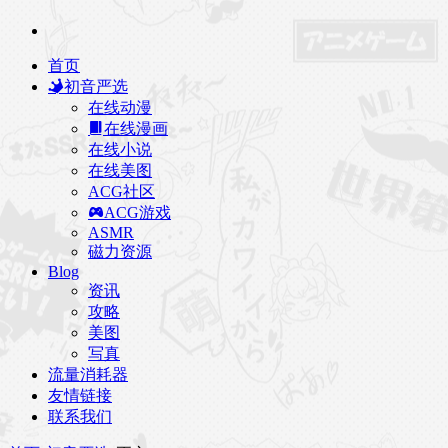
首页
初音严选
在线动漫
在线漫画
在线小说
在线美图
ACG社区
ACG游戏
ASMR
磁力资源
Blog
资讯
攻略
美图
写真
流量消耗器
友情链接
联系我们