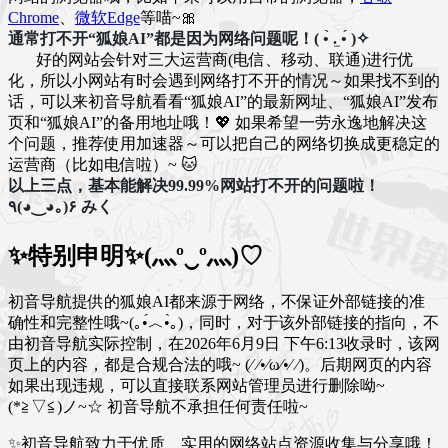
Chrome
、
微软Edge
等喵~🎀
通常打不开“狐娘AI”都是因为网络问题呢！( •̀ .̫ •́ )✧
好的网站会针对三大运营商(电信、移动、联通)进行优
化，所以小网站有时会遇到网络打不开的情况～如果找不到的
话，可以来初音导航看看“狐娘AI”的最新网址、“狐娘AI”发布
页和“狐娘AI”的备用地址哦！💖 如果希望一劳永逸地解决这
个问题，推荐使用加速器～可以把自己的网络切换成更稳定的
运营商（比如电信啦）~ 🐱
以上三点，基本能解决99.99%网站打不开的问题啦！
٩(◕‿◕｡)۶ みく
✨特别申明✨(灬º‿º灬)♡
初音导航提供的狐娘AI都来源于网络，不保证外部链接的准
确性和完整性哦~(｡•́︿•̀｡)，同时，对于该外部链接的指向，不
由初音导航实际控制，在2026年6月9日 下午6:13收录时，该网
页上的内容，都是合规合法的哦~ (⁄ ⁄•⁄ω⁄•⁄ ⁄)。后期网页的内容
如果出现违规，可以直接联系网站管理员进行删除呦~
(*≧▽≦)ノ~☆ 初音导航不承担任何责任啦~
✨初音导航致力于优质、实用的网络站点资源收集与分享哦！