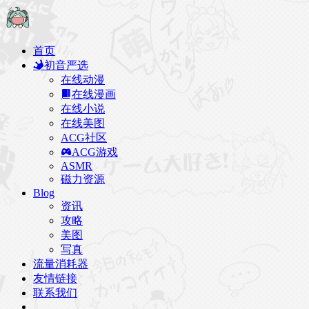
首页
初音严选
在线动漫
在线漫画
在线小说
在线美图
ACG社区
ACG游戏
ASMR
磁力资源
Blog
资讯
攻略
美图
写真
流量消耗器
友情链接
联系我们