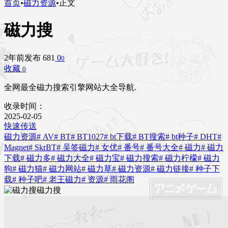
首页
•
磁力资源
•
正文
磁力搜
2年前发布
681
0
0
收藏
0
全网最全磁力搜索引擎网站大全导航.
收录时间：
2025-02-05
快速传送
磁力资源
# AV
# BT
# BT1027
# bt下载
# BT搜索
# bt种子
# DHT
#
Magnet
# SkrBT
# 吴签磁力
# 女优
# 番号
# 番号大全
# 磁力
# 磁力
下载
# 磁力多
# 磁力大全
# 磁力宝
# 磁力搜索
# 磁力柠檬
# 磁力
狗
# 磁力猫
# 磁力网站
# 磁力草
# 磁力资源
# 磁力链接
# 种子下
载
# 种子吧
# 老王磁力
# 资源
# 雨花阁
磁力搜