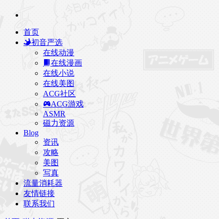
首页
初音严选
在线动漫
在线漫画
在线小说
在线美图
ACG社区
ACG游戏
ASMR
磁力资源
Blog
资讯
攻略
美图
写真
流量消耗器
友情链接
联系我们