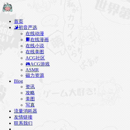
首页
初音严选
在线动漫
在线漫画
在线小说
在线美图
ACG社区
ACG游戏
ASMR
磁力资源
Blog
资讯
攻略
美图
写真
流量消耗器
友情链接
联系我们