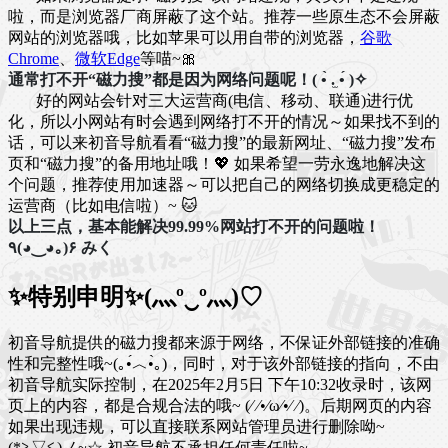
啦，而是浏览器厂商屏蔽了这个站。推荐一些原生态不会屏蔽
网站的浏览器哦，比如苹果可以用自带的浏览器，
谷歌
Chrome
、
微软Edge
等喵~🎀
通常打不开“磁力搜”都是因为网络问题呢！( •̀ .̫ •́ )✧
好的网站会针对三大运营商(电信、移动、联通)进行优
化，所以小网站有时会遇到网络打不开的情况～如果找不到的
话，可以来初音导航看看“磁力搜”的最新网址、“磁力搜”发布
页和“磁力搜”的备用地址哦！💖 如果希望一劳永逸地解决这
个问题，推荐使用加速器～可以把自己的网络切换成更稳定的
运营商（比如电信啦）~ 🐱
以上三点，基本能解决99.99%网站打不开的问题啦！
٩(◕‿◕｡)۶ みく
✨特别申明✨(灬º‿º灬)♡
初音导航提供的磁力搜都来源于网络，不保证外部链接的准确
性和完整性哦~(｡•́︿•̀｡)，同时，对于该外部链接的指向，不由
初音导航实际控制，在2025年2月5日 下午10:32收录时，该网
页上的内容，都是合规合法的哦~ (⁄ ⁄•⁄ω⁄•⁄ ⁄)。后期网页的内容
如果出现违规，可以直接联系网站管理员进行删除呦~
(*≧▽≦)ノ~☆ 初音导航不承担任何责任啦~