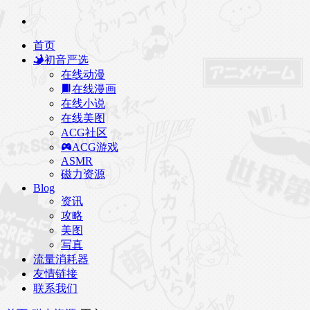
首页
初音严选
在线动漫
在线漫画
在线小说
在线美图
ACG社区
ACG游戏
ASMR
磁力资源
Blog
资讯
攻略
美图
写真
流量消耗器
友情链接
联系我们