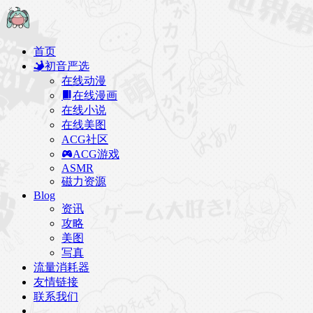
首页
初音严选
在线动漫
在线漫画
在线小说
在线美图
ACG社区
ACG游戏
ASMR
磁力资源
Blog
资讯
攻略
美图
写真
流量消耗器
友情链接
联系我们