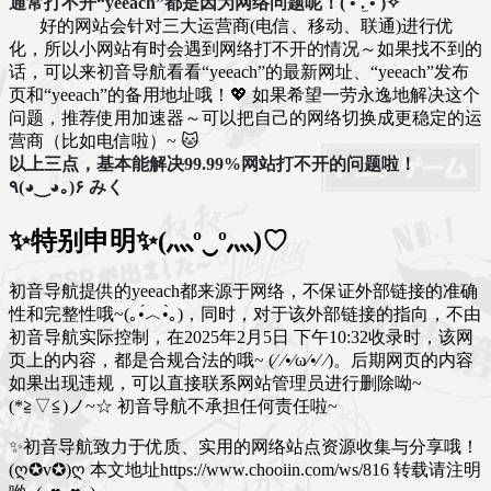
通常打不开“yeeach”都是因为网络问题呢！( •̀ .̫ •́ )✧
好的网站会针对三大运营商(电信、移动、联通)进行优
化，所以小网站有时会遇到网络打不开的情况～如果找不到的
话，可以来初音导航看看“yeeach”的最新网址、“yeeach”发布
页和“yeeach”的备用地址哦！💖 如果希望一劳永逸地解决这个
问题，推荐使用加速器～可以把自己的网络切换成更稳定的运
营商（比如电信啦）~ 🐱
以上三点，基本能解决99.99%网站打不开的问题啦！
٩(◕‿◕｡)۶ みく
✨特别申明✨(灬º‿º灬)♡
初音导航提供的yeeach都来源于网络，不保证外部链接的准确
性和完整性哦~(｡•́︿•̀｡)，同时，对于该外部链接的指向，不由
初音导航实际控制，在2025年2月5日 下午10:32收录时，该网
页上的内容，都是合规合法的哦~ (⁄ ⁄•⁄ω⁄•⁄ ⁄)。后期网页的内容
如果出现违规，可以直接联系网站管理员进行删除呦~
(*≧▽≦)ノ~☆ 初音导航不承担任何责任啦~
✨初音导航致力于优质、实用的网络站点资源收集与分享哦！
(ღ✪v✪)ღ
本文地址https://www.chooiin.com/ws/816 转载请注明