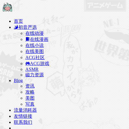
首页
初音严选
在线动漫
在线漫画
在线小说
在线美图
ACG社区
ACG游戏
ASMR
磁力资源
Blog
资讯
攻略
美图
写真
流量消耗器
友情链接
联系我们