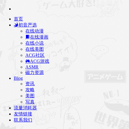
首页
初音严选
在线动漫
在线漫画
在线小说
在线美图
ACG社区
ACG游戏
ASMR
磁力资源
Blog
资讯
攻略
美图
写真
流量消耗器
友情链接
联系我们