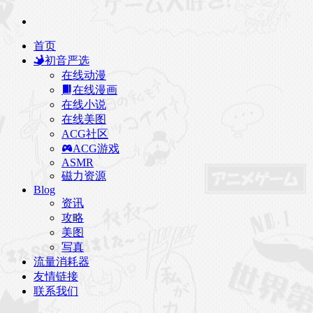
首页
初音严选
在线动漫
在线漫画
在线小说
在线美图
ACG社区
ACG游戏
ASMR
磁力资源
Blog
资讯
攻略
美图
写真
流量消耗器
友情链接
联系我们