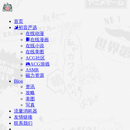
首页
初音严选
在线动漫
在线漫画
在线小说
在线美图
ACG社区
ACG游戏
ASMR
磁力资源
Blog
资讯
攻略
美图
写真
流量消耗器
友情链接
联系我们