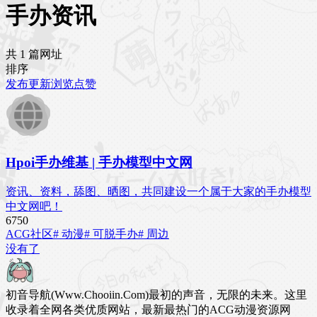
手办资讯
共 1 篇网址
排序
发布
更新
浏览
点赞
Hpoi手办维基 | 手办模型中文网
资讯、资料，舔图、晒图，共同建设一个属于大家的手办模型
中文网吧！
675
0
ACG社区
# 动漫
# 可脱手办
# 周边
没有了
初音导航(Www.Chooiin.Com)最初的声音，无限的未来。这里
收录着全网各类优质网站，最新最热门的ACG动漫资源网