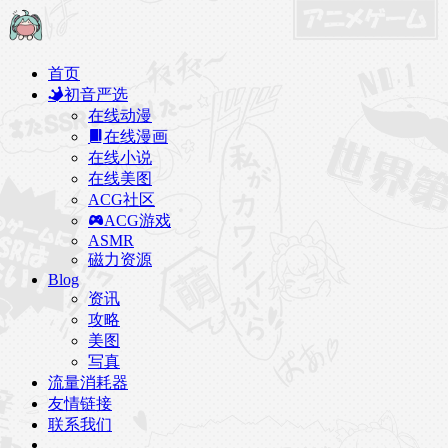
首页
初音严选
在线动漫
在线漫画
在线小说
在线美图
ACG社区
ACG游戏
ASMR
磁力资源
Blog
资讯
攻略
美图
写真
流量消耗器
友情链接
联系我们