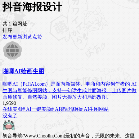
抖音海报设计
共 1 篇网址
排序
发布
更新
浏览
点赞
啪唧AI绘画生图
啪唧AI（PaJiAI.com）是面向新媒体、电商和内容创作者的 AI
生图与智能修图网站，支持一句话生成封面海报、上传图片做
画质修复、自然美颜、图片无损放大和局部改图。
1,959
0
在线美图
# AI一键美颜
# AI智能修图
# AI生图网站
没有了
初音导航(Www.Chooiin.Com)最初的声音，无限的未来。这里