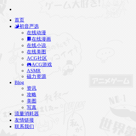
首页
初音严选
在线动漫
在线漫画
在线小说
在线美图
ACG社区
ACG游戏
ASMR
磁力资源
Blog
资讯
攻略
美图
写真
流量消耗器
友情链接
联系我们