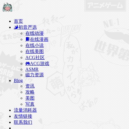
首页
初音严选
在线动漫
在线漫画
在线小说
在线美图
ACG社区
ACG游戏
ASMR
磁力资源
Blog
资讯
攻略
美图
写真
流量消耗器
友情链接
联系我们