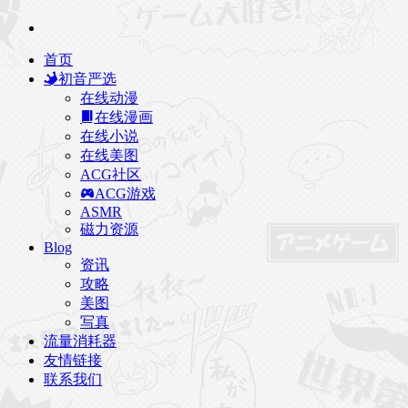
首页
初音严选
在线动漫
在线漫画
在线小说
在线美图
ACG社区
ACG游戏
ASMR
磁力资源
Blog
资讯
攻略
美图
写真
流量消耗器
友情链接
联系我们