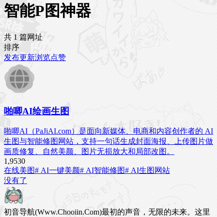
智能P图神器
共 1 篇网址
排序
发布
更新
浏览
点赞
啪唧AI绘画生图
啪唧AI（PaJiAI.com）是面向新媒体、电商和内容创作者的 AI
生图与智能修图网站，支持一句话生成封面海报、上传图片做
画质修复、自然美颜、图片无损放大和局部改图。
1,953
0
在线美图
# AI一键美颜
# AI智能修图
# AI生图网站
没有了
初音导航(Www.Chooiin.Com)最初的声音，无限的未来。这里