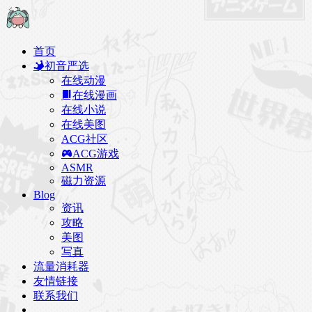
首页
初音严选
在线动漫
在线漫画
在线小说
在线美图
ACG社区
ACG游戏
ASMR
磁力资源
Blog
资讯
攻略
美图
写真
流量消耗器
友情链接
联系我们