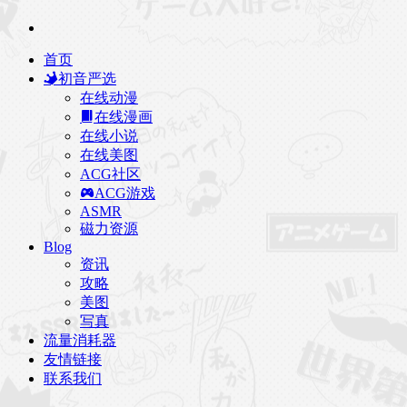
首页
初音严选
在线动漫
在线漫画
在线小说
在线美图
ACG社区
ACG游戏
ASMR
磁力资源
Blog
资讯
攻略
美图
写真
流量消耗器
友情链接
联系我们