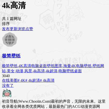
4k高清
共 1 篇网址
排序
发布
更新
浏览
点赞
极简壁纸
极简壁纸,4K高清电脑桌面壁纸图库,海量4K电脑壁纸,壁纸网
站,美女,动漫,风景,4k高清,4k超清,电脑壁纸桌面
304
0
在线美图
# 4K
# 4k超清
# 4k高清
没有了
初音导航(Www.Chooiin.Com)最初的声音，无限的未来。这里
收录着全网各类优质网站，最新最热门的ACG动漫资源网