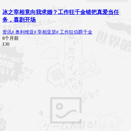
冰之宰相竟向我求婚？工作狂千金错把真爱当任
务，喜剧开场
资讯
# 奥利维亚
# 宰相亚瑟
# 工作狂伯爵千金
8个月前
13
0