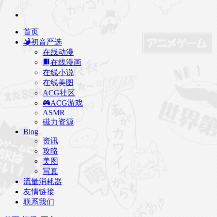
首页
初音严选
在线动漫
在线漫画
在线小说
在线美图
ACG社区
ACG游戏
ASMR
磁力资源
Blog
资讯
攻略
美图
写真
流量消耗器
友情链接
联系我们