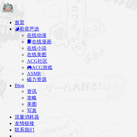
首页
初音严选
在线动漫
在线漫画
在线小说
在线美图
ACG社区
ACG游戏
ASMR
磁力资源
Blog
资讯
攻略
美图
写真
流量消耗器
友情链接
联系我们