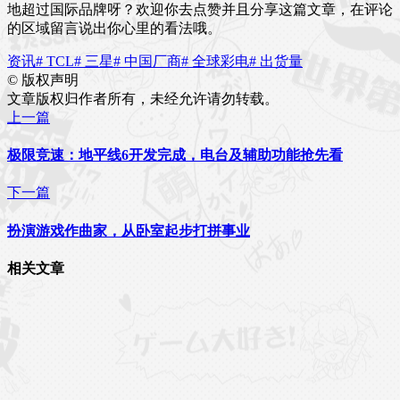
地超过国际品牌呀？欢迎你去点赞并且分享这篇文章，在评论
的区域留言说出你心里的看法哦。
资讯
# TCL
# 三星
# 中国厂商
# 全球彩电
# 出货量
©
版权声明
文章版权归作者所有，未经允许请勿转载。
上一篇
极限竞速：地平线6开发完成，电台及辅助功能抢先看
下一篇
扮演游戏作曲家，从卧室起步打拼事业
相关文章