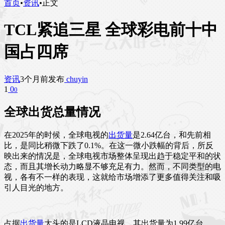
首页
•
资讯
•
正文
TCL紧追三星 全球彩电前十中
国占四席
资讯
3个月前发布
chuyin
1
0
0
全球出货总量情况
在2025年的时候，全球电视的
出货量
是2.64亿台，和先前相
比，是同比稍微下跌了0.1%。在这一微小跌幅的背后，所反
映出来的情况是，全球电视市场整体呈现出趋于稳定平和的状
态，而且其增长动力略显不够充足有力。然而，不同类型的电
视，各有不一样的表现，这就给市场增添了更多值得关注和吸
引人目光的地方。
占据
出货量
大头的是LCD液晶电视，其出货量为1.99亿台，