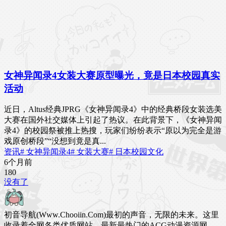
女神异闻录4女装大赛原型曝光，竟是日本校园真实
活动
近日，Altus经典JPRG《女神异闻录4》中的经典桥段女装选美
大赛在国外社交媒体上引起了热议。在此背景下，《女神异闻
录4》的校园祭被推上热搜，玩家们纷纷表示“原以为完全是游
戏原创桥段”“没想到竟是真...
资讯
# 女神异闻录4
# 女装大赛
# 日本校园文化
6个月前
18
0
没有了
初音导航(Www.Chooiin.Com)最初的声音，无限的未来。这里
收录着全网各类优质网站，最新最热门的ACG动漫资源网