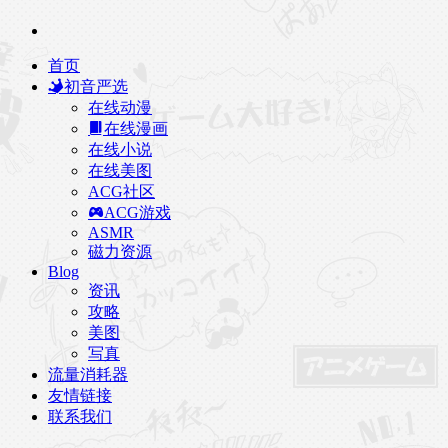
首页
初音严选
在线动漫
在线漫画
在线小说
在线美图
ACG社区
ACG游戏
ASMR
磁力资源
Blog
资讯
攻略
美图
写真
流量消耗器
友情链接
联系我们