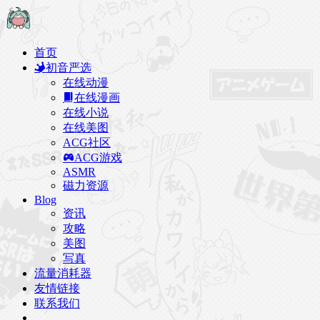
首页
初音严选
在线动漫
在线漫画
在线小说
在线美图
ACG社区
ACG游戏
ASMR
磁力资源
Blog
资讯
攻略
美图
写真
流量消耗器
友情链接
联系我们