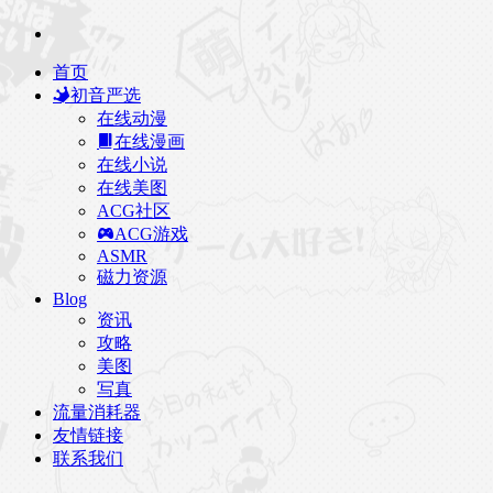
首页
初音严选
在线动漫
在线漫画
在线小说
在线美图
ACG社区
ACG游戏
ASMR
磁力资源
Blog
资讯
攻略
美图
写真
流量消耗器
友情链接
联系我们