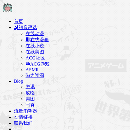
首页
初音严选
在线动漫
在线漫画
在线小说
在线美图
ACG社区
ACG游戏
ASMR
磁力资源
Blog
资讯
攻略
美图
写真
流量消耗器
友情链接
联系我们