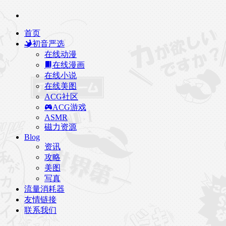
首页
初音严选
在线动漫
在线漫画
在线小说
在线美图
ACG社区
ACG游戏
ASMR
磁力资源
Blog
资讯
攻略
美图
写真
流量消耗器
友情链接
联系我们