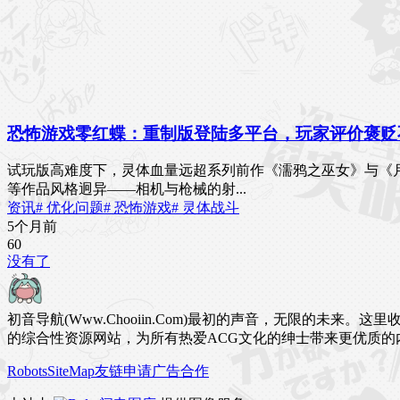
恐怖游戏零红蝶：重制版登陆多平台，玩家评价褒贬
试玩版高难度下，灵体血量远超系列前作《濡鸦之巫女》与《
等作品风格迥异——相机与枪械的射...
资讯
# 优化问题
# 恐怖游戏
# 灵体战斗
5个月前
6
0
没有了
初音导航(Www.Chooiin.Com)最初的声音，无限的
的综合性资源网站，为所有热爱ACG文化的绅士带来更优质的
Robots
SiteMap
友链申请
广告合作