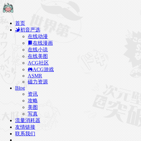
首页
初音严选
在线动漫
在线漫画
在线小说
在线美图
ACG社区
ACG游戏
ASMR
磁力资源
Blog
资讯
攻略
美图
写真
流量消耗器
友情链接
联系我们