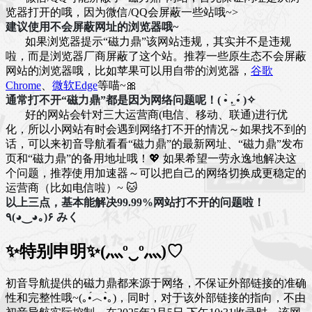
览器打开的哦，因为微信/QQ会屏蔽一些站哦~>
建议使用不会屏蔽网址的浏览器哦~
如果浏览器提示“磁力鼎”该网站违规，其实并不是违规
啦，而是浏览器厂商屏蔽了这个站。推荐一些原生态不会屏蔽
网站的浏览器哦，比如苹果可以用自带的浏览器，
谷歌
Chrome
、
微软Edge
等喵~🎀
通常打不开“磁力鼎”都是因为网络问题呢！( •̀ .̫ •́ )✧
好的网站会针对三大运营商(电信、移动、联通)进行优
化，所以小网站有时会遇到网络打不开的情况～如果找不到的
话，可以来初音导航看看“磁力鼎”的最新网址、“磁力鼎”发布
页和“磁力鼎”的备用地址哦！💖 如果希望一劳永逸地解决这
个问题，推荐使用加速器～可以把自己的网络切换成更稳定的
运营商（比如电信啦）~ 🐱
以上三点，基本能解决99.99%网站打不开的问题啦！
٩(◕‿◕｡)۶ みく
✨特别申明✨(灬º‿º灬)♡
初音导航提供的磁力鼎都来源于网络，不保证外部链接的准确
性和完整性哦~(｡•́︿•̀｡)，同时，对于该外部链接的指向，不由