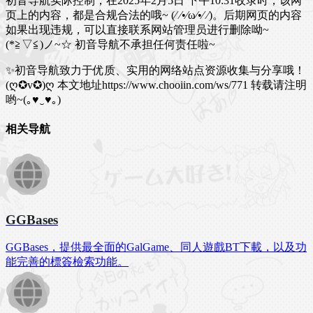
初音导航实际控制，在2025年2月5日 下午10:31收录时，该网
页上的内容，都是合规合法的哦~ (⁄ ⁄•⁄ω⁄•⁄ ⁄)。后期网页的内容
如果出现违规，可以直接联系网站管理员进行删除呦~
(*≧▽≦)ノ~☆ 初音导航不承担任何责任啦~
✨初音导航致力于优质、实用的网络站点资源收集与分享哦！
(ღ✪v✪)ღ
本文地址https://www.chooiin.com/ws/771 转载请注明
哟~(｡♥‿♥｡)
相关导航
GGBases
GGBases，提供最全面的GalGame、同人遊戲BT下載，以及功
能完善的標簽檢索功能。