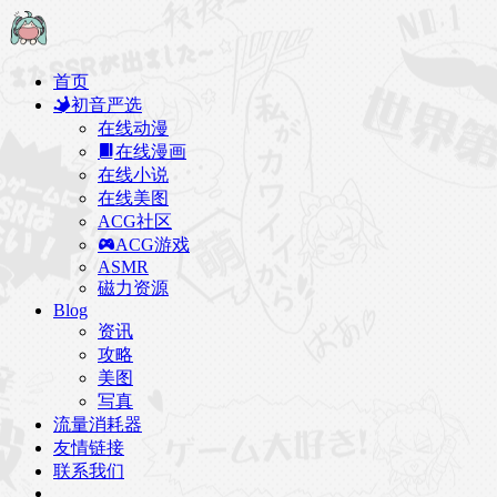
首页
初音严选
在线动漫
在线漫画
在线小说
在线美图
ACG社区
ACG游戏
ASMR
磁力资源
Blog
资讯
攻略
美图
写真
流量消耗器
友情链接
联系我们