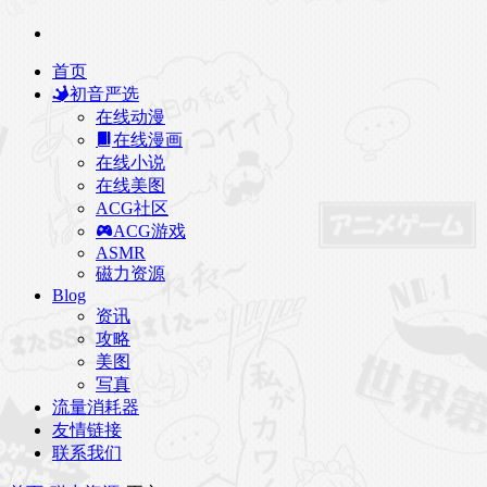
首页
初音严选
在线动漫
在线漫画
在线小说
在线美图
ACG社区
ACG游戏
ASMR
磁力资源
Blog
资讯
攻略
美图
写真
流量消耗器
友情链接
联系我们