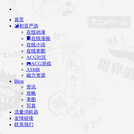
首页
初音严选
在线动漫
在线漫画
在线小说
在线美图
ACG社区
ACG游戏
ASMR
磁力资源
Blog
资讯
攻略
美图
写真
流量消耗器
友情链接
联系我们