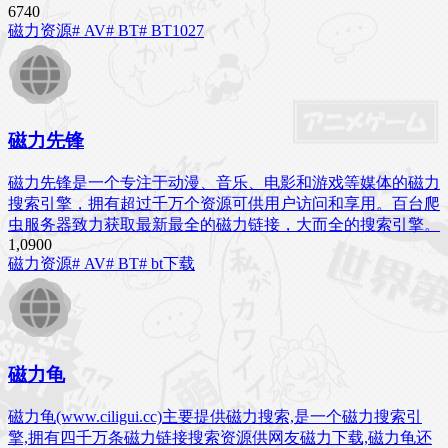
674
0
磁力资源
# AV
# BT
# BT1027
磁力先锋
磁力先锋是一个专注于动漫、音乐、电影和游戏等媒体的磁力
搜索引擎，拥有超过千万个资源可供用户访问和享用。百台爬
虫服务器致力获取最新最全的磁力链接，大而全的搜索引擎。
1,090
0
磁力资源
# AV
# BT
# bt下载
磁力龟
磁力龟(www.ciligui.cc)主要提供磁力搜索,是一个磁力搜索引
擎,拥有四千万条磁力链接搜索资源供网友磁力下载,磁力龟还