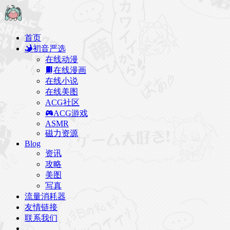
首页
初音严选
在线动漫
在线漫画
在线小说
在线美图
ACG社区
ACG游戏
ASMR
磁力资源
Blog
资讯
攻略
美图
写真
流量消耗器
友情链接
联系我们