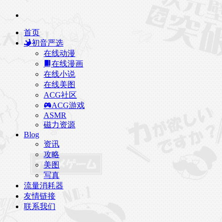
首页
初音严选
在线动漫
在线漫画
在线小说
在线美图
ACG社区
ACG游戏
ASMR
磁力资源
Blog
资讯
攻略
美图
写真
流量消耗器
友情链接
联系我们