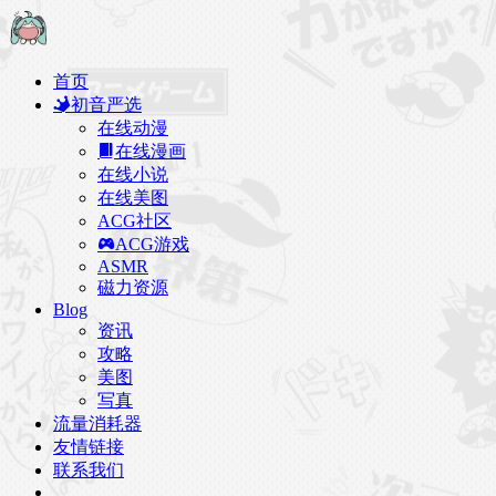
首页
初音严选
在线动漫
在线漫画
在线小说
在线美图
ACG社区
ACG游戏
ASMR
磁力资源
Blog
资讯
攻略
美图
写真
流量消耗器
友情链接
联系我们