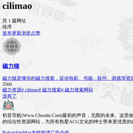
cilimao
共 1 篇网址
排序
发布
更新
浏览
点赞
磁力猫
磁力猫是懂你的磁力搜索，提供电影、书籍、软件、游戏等资
356
0
磁力资源
# cilimao
# 磁力搜索
# 磁力搜索网站
没有了
初音导航(Www.Chooiin.Com)最初的声音，无限的
的综合性资源网站，为所有热爱ACG文化的绅士带来更优质的
Robots
SiteMap
友链申请
广告合作