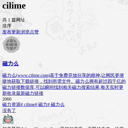
cilime
共 1 篇网址
排序
发布
更新
浏览
点赞
磁力么
磁力么(www.cilime.com)基于免费开放分享的精神,让网民更便
捷地获取下载链接，找到所需文件。磁力么拥有超过四千亿的
磁力链接数据库,可以瞬间找到相关磁力搜索结果,每天实时更
新收录最新磁力链接
206
0
磁力资源
# cilime
# 磁力
# 磁力么
没有了