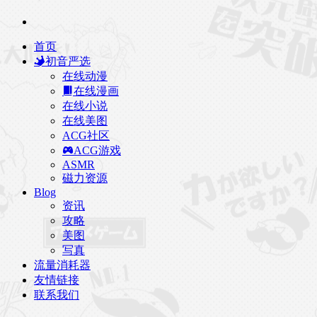
首页
初音严选
在线动漫
在线漫画
在线小说
在线美图
ACG社区
ACG游戏
ASMR
磁力资源
Blog
资讯
攻略
美图
写真
流量消耗器
友情链接
联系我们