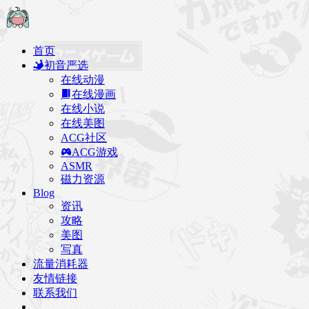
首页
初音严选
在线动漫
在线漫画
在线小说
在线美图
ACG社区
ACG游戏
ASMR
磁力资源
Blog
资讯
攻略
美图
写真
流量消耗器
友情链接
联系我们