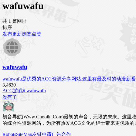
wafuwafu
共 1 篇网址
排序
发布
更新
浏览
点赞
wafuwafu
wafuwafu是优秀的ACG资源分享网站,这里有最及时的动漫
3,463
0
ACG游戏
# wafuwafu
没有了
初音导航(Www.Chooiin.Com)最初的声音，无限的
的综合性资源网站，为所有热爱ACG文化的绅士带来更优质的
Robots
SiteMap
友链申请
广告合作