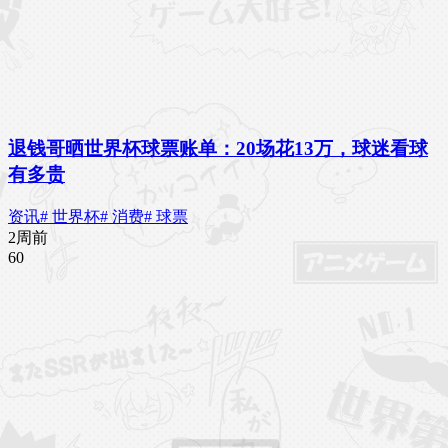
退钱哥晒世界杯球票账单：20场花13万，球迷看球
有多贵
资讯
# 世界杯
# 消费
# 球票
2周前
6
0