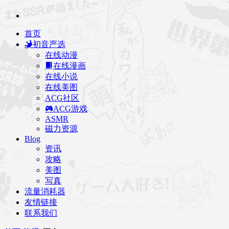
首页
初音严选
在线动漫
在线漫画
在线小说
在线美图
ACG社区
ACG游戏
ASMR
磁力资源
Blog
资讯
攻略
美图
写真
流量消耗器
友情链接
联系我们