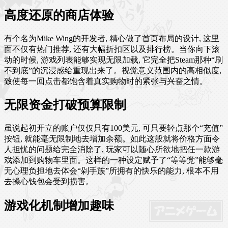
高度还原的商店体验
有个名为Mike Wing的开发者, 精心做了首页布局的设计, 这里
面不仅有热门推荐, 还有大幅折扣区以及排行榜。当你向下滚
动的时候, 游戏列表能够实现无限加载, 它完全把Steam那种“刷
不到底”的沉浸感给重现出来了。视觉意义范围内的高相似度,
致使每一回点击都饱含着真实购物时的紧张与兴奋之情。
无限资金打破预算限制
虽说起初开立的账户仅仅只有100美元, 可只要轻点那个“充值”
按钮, 就能毫无限制地去增加余额。如此这般就将价格方面令
人担忧的问题给完全消除了, 玩家可以随心所欲地把任一款游
戏添加到购物车里面。这样的一种设定赋予了“等等党”能够毫
无心理负担地去体会“剁手族”所拥有的快乐的能力, 根本不用
去操心钱包会受到损害。
游戏化机制增加趣味