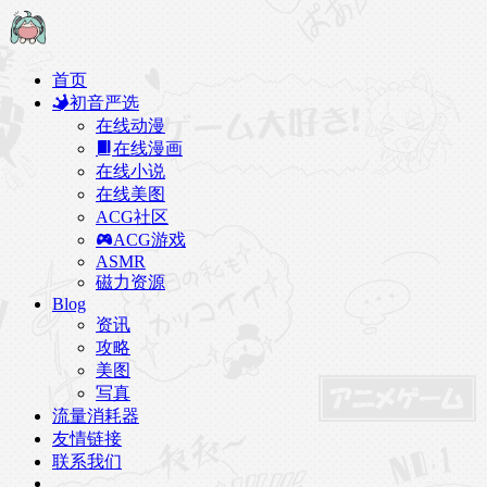
首页
初音严选
在线动漫
在线漫画
在线小说
在线美图
ACG社区
ACG游戏
ASMR
磁力资源
Blog
资讯
攻略
美图
写真
流量消耗器
友情链接
联系我们