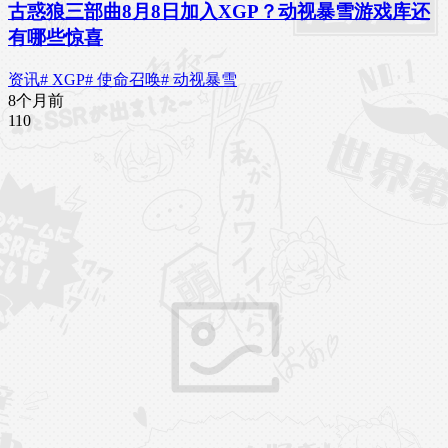
古惑狼三部曲8月8日加入XGP？动视暴雪游戏库还
有哪些惊喜
资讯
# XGP
# 使命召唤
# 动视暴雪
8个月前
11
0