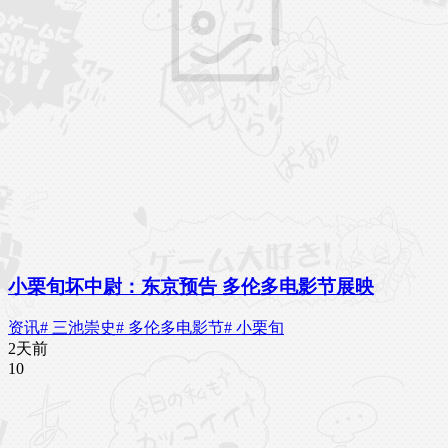
小栗旬坏中尉：东京预告 多伦多电影节展映
资讯
# 三池崇史
# 多伦多电影节
# 小栗旬
2天前
1
0