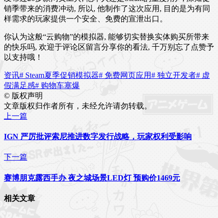
销季带来的消费冲动, 所以, 他制作了这次应用, 目的是为有同
样需求的玩家提供一个安全、免费的宣泄出口。
你认为这般“云购物”的模拟器, 能够切实替换实体购买所带来
的快乐吗, 欢迎于评论区留言分享你的看法, 千万别忘了点赞予
以支持哦！
资讯
# Steam夏季促销模拟器
# 免费网页应用
# 独立开发者
# 虚
假满足感
# 购物车塞爆
©
版权声明
文章版权归作者所有，未经允许请勿转载。
上一篇
IGN 严厉批评索尼推进数字发行战略，玩家权利受影响
下一篇
赛博朋克露西手办 夜之城场景LED灯 预购价1469元
相关文章