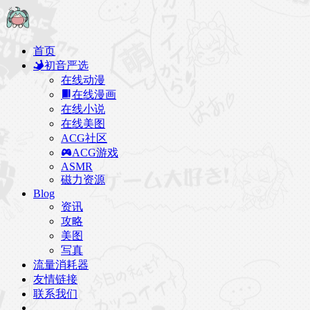
首页
初音严选
在线动漫
在线漫画
在线小说
在线美图
ACG社区
ACG游戏
ASMR
磁力资源
Blog
资讯
攻略
美图
写真
流量消耗器
友情链接
联系我们