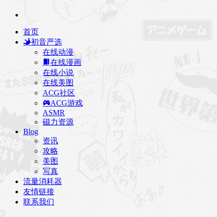
首页
初音严选
在线动漫
在线漫画
在线小说
在线美图
ACG社区
ACG游戏
ASMR
磁力资源
Blog
资讯
攻略
美图
写真
流量消耗器
友情链接
联系我们