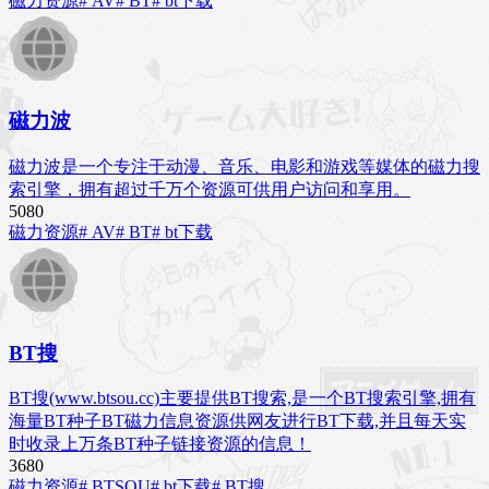
磁力资源
# AV
# BT
# bt下载
磁力波
磁力波是一个专注于动漫、音乐、电影和游戏等媒体的磁力搜
索引擎，拥有超过千万个资源可供用户访问和享用。
508
0
磁力资源
# AV
# BT
# bt下载
BT搜
BT搜(www.btsou.cc)主要提供BT搜索,是一个BT搜索引擎,拥有
海量BT种子BT磁力信息资源供网友进行BT下载,并且每天实
时收录上万条BT种子链接资源的信息！
368
0
磁力资源
# BTSOU
# bt下载
# BT搜