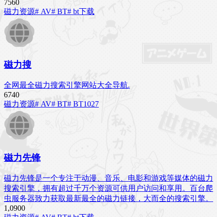
756
0
磁力资源
# AV
# BT
# bt下载
磁力搜
全网最全磁力搜索引擎网站大全导航.
674
0
磁力资源
# AV
# BT
# BT1027
磁力先锋
磁力先锋是一个专注于动漫、音乐、电影和游戏等媒体的磁力
搜索引擎，拥有超过千万个资源可供用户访问和享用。百台爬
虫服务器致力获取最新最全的磁力链接，大而全的搜索引擎。
1,090
0